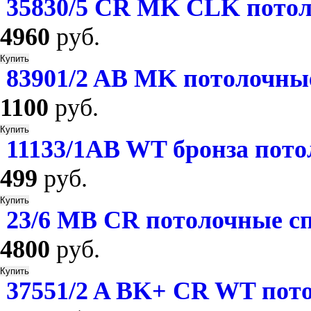
35830/5 CR MK CLK потол
4960
руб.
83901/2 AB MK потолочны
1100
руб.
11133/1AB WT бронза пото
499
руб.
23/6 MB CR потолочные с
4800
руб.
37551/2 A BK+ СR WT пот