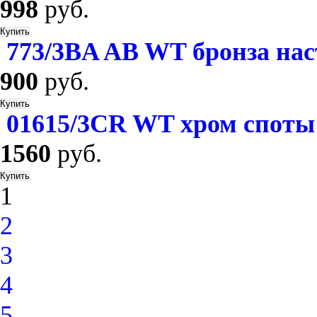
998
руб.
773/3BA AB WT бронза на
900
руб.
01615/3СR WT хром споты
1560
руб.
1
2
3
4
5